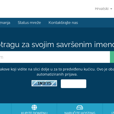
Hrvatski
znanja
Status mreže
Kontaktirajte nas
tragu za svojim savršenim ime
kove koji vidite na slici dolje u za to predviđenu kućicu. Ovo je o
automatiziranih prijava.
KUPITE DOMENU
NARUČITE HOSTING
I