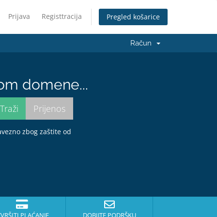
Prijava
Registtracija
Pregled košarice
Račun
nom domene...
bavezno zbog zaštite od
ZVRŠITI PLAĆANJE
DOBIJTE PODRŠKU