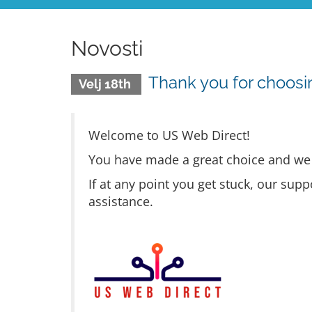
Novosti
Thank you for choosi
Velj 18th
Welcome to US Web Direct!
You have made a great choice and we w
If at any point you get stuck, our supp
assistance.