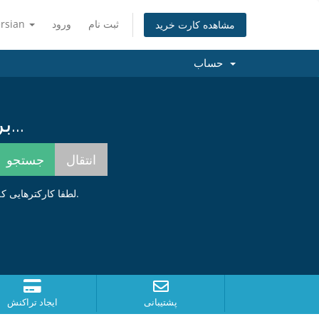
ثبت نام
ورود
ersian
مشاهده کارت خرید
حساب
برای یافتن بهترین نام همینک جستجو کنید...
لطفا کارکترهایی که در عکس زیر مشاهده میکنید را وارد کنید . این مورد برای جلوگیری از ارسال های خودکار میباشد.
پشتیبانی
ایجاد تراکنش