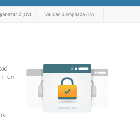
rganització (OV)
Validació ampliada (EV)
exió
i i un
ts.