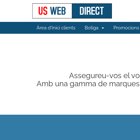
Àrea d'Inici clients
Botiga
Promocions
Assegureu-vos el vost
Amb una gamma de marques, ten