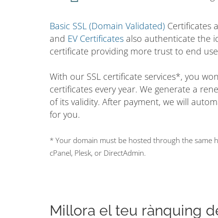
Basic SSL (Domain Validated)
Certificates 
and
EV Certificates
also authenticate the i
certificate providing more trust to end use
With our SSL certificate services*, you w
certificates every year. We generate a ren
of its validity. After payment, we will auto
for you.
* Your domain must be hosted through the same hos
cPanel, Plesk, or DirectAdmin.
Millora el teu rànquing 