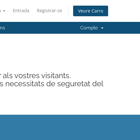
à
Entrada
Registrar-se
Veure Carro
'ns
Compte
als vostres visitants.
s necessitats de seguretat del