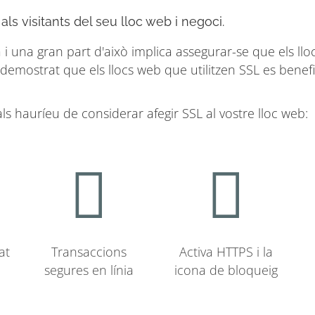
 als visitants del seu lloc web i negoci.
i una gran part d'això implica assegurar-se que els lloc
 demostrat que els llocs web que utilitzen SSL es benef
s hauríeu de considerar afegir SSL al vostre lloc web:
at
Transaccions
Activa HTTPS i la
segures en línia
icona de bloqueig