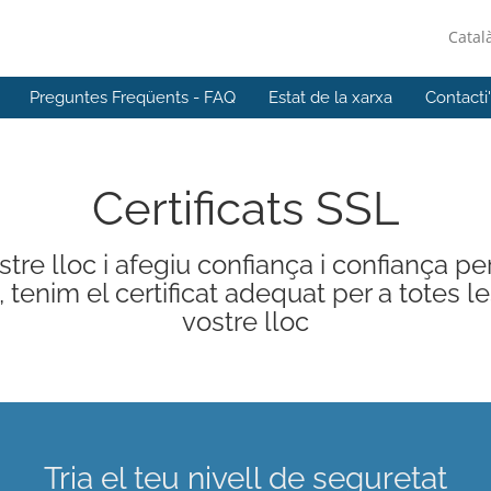
Catal
Preguntes Freqüents - FAQ
Estat de la xarxa
Contacti
Certificats SSL
re lloc i afegiu confiança i confiança per 
im el certificat adequat per a totes le
vostre lloc
Tria el teu nivell de seguretat