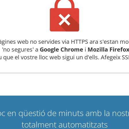
àgines web no servides via HTTPS ara s'estan mo
 'no segures' a
Google Chrome
i
Mozilla Firefo
 que el vostre lloc web sigui un d'ells. Afegeix SS
loc en qüestió de minuts amb la nost
totalment automatitzats