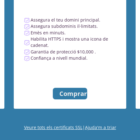
Assegura el teu domini principal.
Assegura subdominis il·limitats.
Emès en minuts.
Habilita HTTPS i mostra una icona de
cadenat.
Garantia de protecció $10,000 .
Confiança a nivell mundial.
Comprar
Veure tots els certificats SSL
|
Ajuda'm a triar