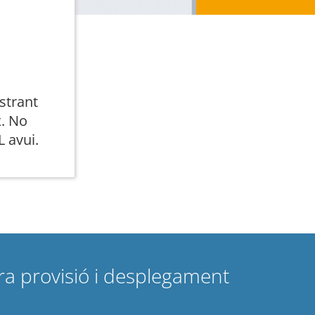
strant
x
. No
L avui.
ra provisió i desplegament