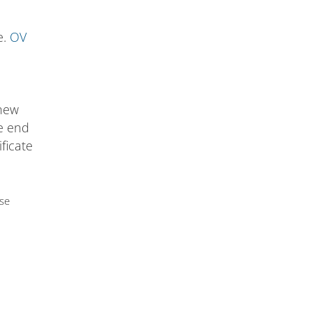
e.
OV
 new
he end
ificate
use