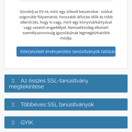
Gondolj az EV-re, mint egy útlevél beszerzése - sokkal
szigorúbb folyamatok, hosszabb átfutási idők és több
ellenőrzés, hogy ki vagy, mint egy könyvtárkártyával
vagy vezetői engedéllyel. Nemzetközileg elismert
személyazonosság igazolásának legmegbízhatóbb
módja.
Kiterjesztett érvényesítési tanúsítványok tallózása
Az összes SSL-tanúsítvány
megtekintése
Többéves SSL tanúsítványok
GYIK