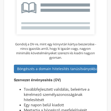
Gondolj a DV-re, mint egy könyvtári kártya beszerzése -
nincs igazolás arról, hogy ki igazán vagy, nagyon
minimális követelményeket szerezni és kiadni nagyon
gyorsan.
Böngészés a domain hitelesítés tanúsítványokban
Szervezet érvényesítés (OV)
Továbbfejlesztett validálás, beleértve a
kérelmező személyazonosságának
hitelesítését
Egy napon belül kiadott
Megtartja a böngésző megfelelőségét