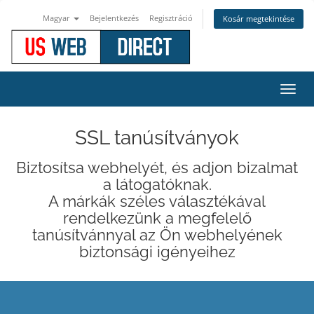
Magyar
Bejelentkezés
Regisztráció
Kosár megtekintése
Váltá
a
navig
SSL tanúsítványok
Biztosítsa webhelyét, és adjon bizalmat
a látogatóknak.
A márkák széles választékával
rendelkezünk a megfelelő
tanúsítvánnyal az Ön webhelyének
biztonsági igényeihez