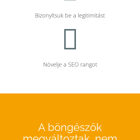
Bizonyítsuk be a legitimitást
Növelje a SEO rangot
A böngészők
megváltoztak, nem