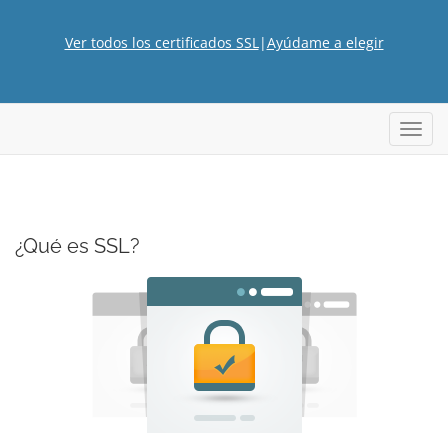
Ver todos los certificados SSL
|
Ayúdame a elegir
Alter
Nave
¿Qué es SSL?