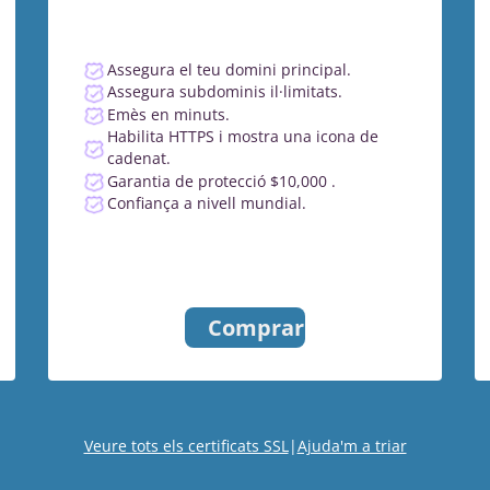
Assegura el teu domini principal.
Assegura subdominis il·limitats.
Emès en minuts.
Habilita HTTPS i mostra una icona de
cadenat.
Garantia de protecció $10,000 .
Confiança a nivell mundial.
Comprar
Veure tots els certificats SSL
|
Ajuda'm a triar