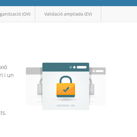
rganització (OV)
Validació ampliada (EV)
exió
i i un
ts.