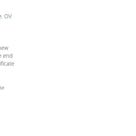
e.
OV
 new
he end
ificate
use