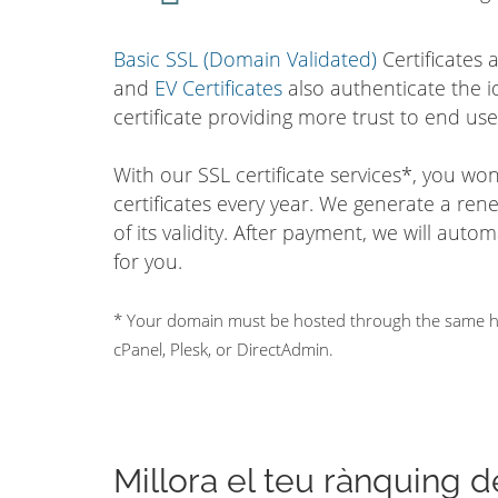
Basic SSL (Domain Validated)
Certificates 
and
EV Certificates
also authenticate the i
certificate providing more trust to end use
With our SSL certificate services*, you w
certificates every year. We generate a ren
of its validity. After payment, we will auto
for you.
* Your domain must be hosted through the same hos
cPanel, Plesk, or DirectAdmin.
Millora el teu rànquing 