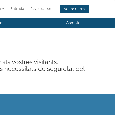
à
Entrada
Registrar-se
Veure Carro
'ns
Compte
als vostres visitants.
s necessitats de seguretat del