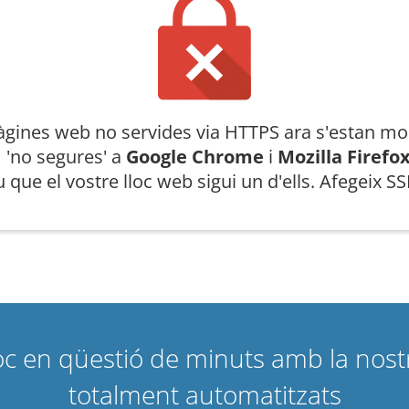
àgines web no servides via HTTPS ara s'estan mo
 'no segures' a
Google Chrome
i
Mozilla Firefo
 que el vostre lloc web sigui un d'ells. Afegeix SS
loc en qüestió de minuts amb la nost
totalment automatitzats