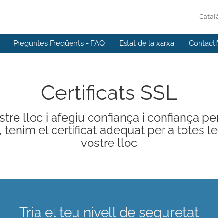
Catal
Preguntes Freqüents - FAQ
Estat de la xarxa
Contacti
Certificats SSL
re lloc i afegiu confiança i confiança per 
im el certificat adequat per a totes le
vostre lloc
Tria el teu nivell de seguretat