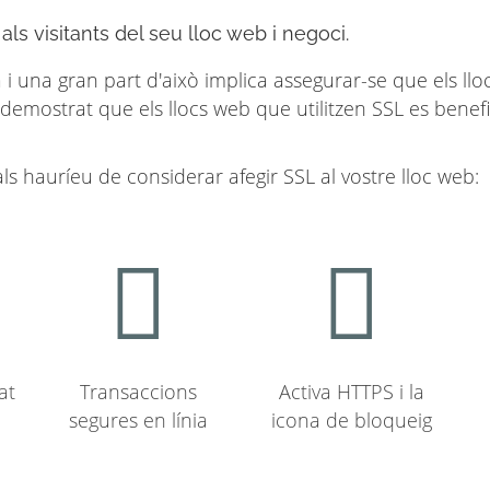
 als visitants del seu lloc web i negoci.
i una gran part d'això implica assegurar-se que els lloc
 demostrat que els llocs web que utilitzen SSL es benef
s hauríeu de considerar afegir SSL al vostre lloc web:
at
Transaccions
Activa HTTPS i la
segures en línia
icona de bloqueig