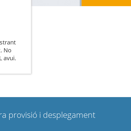
strant
x
. No
L avui.
ra provisió i desplegament