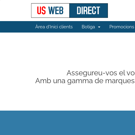
Àrea d'Inici clients
Botiga
Promocions
Assegureu-vos el vost
Amb una gamma de marques, ten