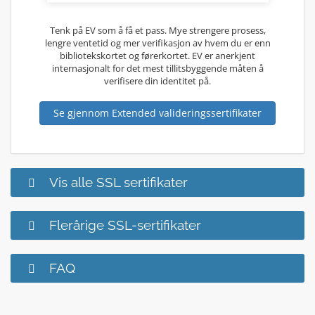
Tenk på EV som å få et pass. Mye strengere prosess,
lengre ventetid og mer verifikasjon av hvem du er enn
bibliotekskortet og førerkortet. EV er anerkjent
internasjonalt for det mest tillitsbyggende måten å
verifisere din identitet på.
Se gjennom Extended valideringssertifikater
Vis alle SSL sertifikater
Flerårige SSL-sertifikater
FAQ