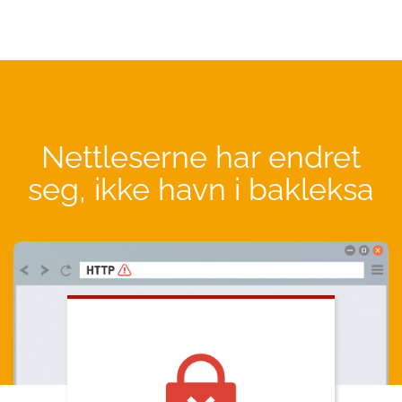
Nettleserne har endret
seg, ikke havn i bakleksa