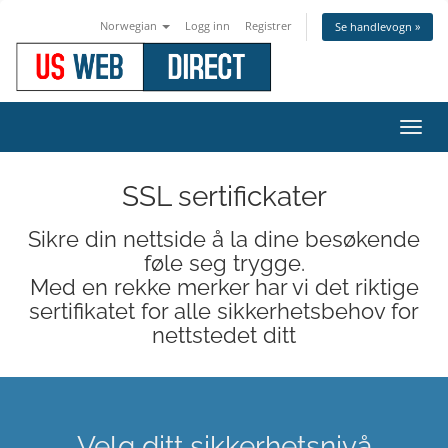
Norwegian
Logg inn
Registrer
Se handlevogn »
Bytt
navig
SSL sertifickater
Sikre din nettside å la dine besøkende
føle seg trygge.
Med en rekke merker har vi det riktige
sertifikatet for alle sikkerhetsbehov for
nettstedet ditt
Velg ditt sikkerhetsnivå