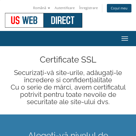
Română
Autentificare
Înregistrare
Coșul meu
Navi
Toggl
Certificate SSL
Securizați-vă site-urile, adăugați-le
încredere si confidențialitate
Cu o serie de mărci, avem certificatul
potrivit pentru toate nevoile de
securitate ale site-ului dvs.
Alegeți-vă nivelul de