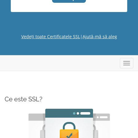
Vedeți toate Certificatele SSL
|
Ajută-mă să aleg
Navig
Toggl
Ce este SSL?