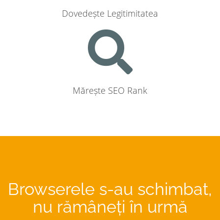
Dovedește Legitimitatea
Mărește SEO Rank
Browserele s-au schimbat,
nu rămâneți în urmă